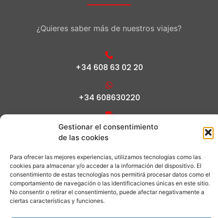
¿Quieres saber más de nuestros viajes?
+34 608 63 02 20
+34 608630220
info@gaysliving.com
Gestionar el consentimiento
de las cookies
Para ofrecer las mejores experiencias, utilizamos tecnologías como las
cookies para almacenar y/o acceder a la información del dispositivo. El
Copyright © All rights reserved | CV-Mm1673-A |
consentimiento de estas tecnologías nos permitirá procesar datos como el
Mantenimiento ofrecido por
Appexpres LLC
comportamiento de navegación o las identificaciones únicas en este sitio.
No consentir o retirar el consentimiento, puede afectar negativamente a
ciertas características y funciones.