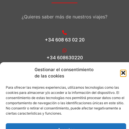
¿Quieres saber más de nuestros viajes?
+34 608 63 02 20
+34 608630220
Gestionar el consentimiento
info@gaysliving.com
de las cookies
Para ofrecer las mejores experiencias, utilizamos tecnologías como las
cookies para almacenar y/o acceder a la información del dispositivo. El
consentimiento de estas tecnologías nos permitirá procesar datos como el
Copyright © All rights reserved | CV-Mm1673-A |
comportamiento de navegación o las identificaciones únicas en este sitio.
Mantenimiento ofrecido por
Appexpres LLC
No consentir o retirar el consentimiento, puede afectar negativamente a
ciertas características y funciones.