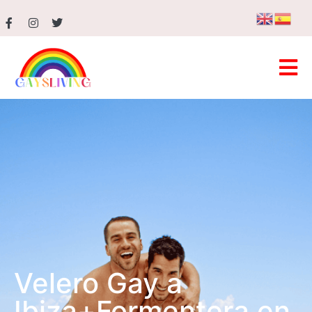
Velero Gay a
Ibiza+Formentera en