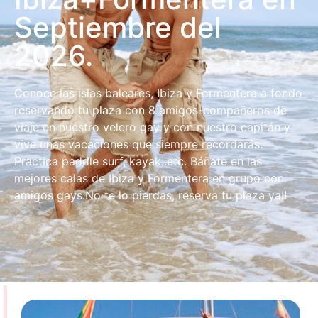
Septiembre del
2026.
Conoce las islas baleares, Ibiza y Formentera a fondo
reservando tu plaza con 8 amigos-compañeros de
viaje en nuestro velero gay y con nuestro capitán y
vive unas vacaciones que siempre recordarás.
Practica paddle surf, kayak..etc. Báñate en las
mejores calas de Ibiza y Formentera en grupo con
amigos gays.No te lo pierdas, reserva tu plaza ya!!