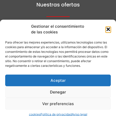
Nuestras ofertas
Gestionar el consentimiento
¿Quieres saber más de nuestros viajes?
de las cookies
Para ofrecer las mejores experiencias, utilizamos tecnologías como las
cookies para almacenar y/o acceder a la información del dispositivo. El
+34 608 63 02 20
consentimiento de estas tecnologías nos permitirá procesar datos como
el comportamiento de navegación o las identificaciones únicas en este
sitio. No consentir o retirar el consentimiento, puede afectar
+34 608630220
negativamente a ciertas características y funciones.
Aceptar
info@gaysliving.com
Denegar
Ver preferencias
Copyright © All rights reserved | CV-Mm1673-A |
Mantenimiento ofrecido por
Appexpres LLC
cookies
Política de privacidad
Aviso legal