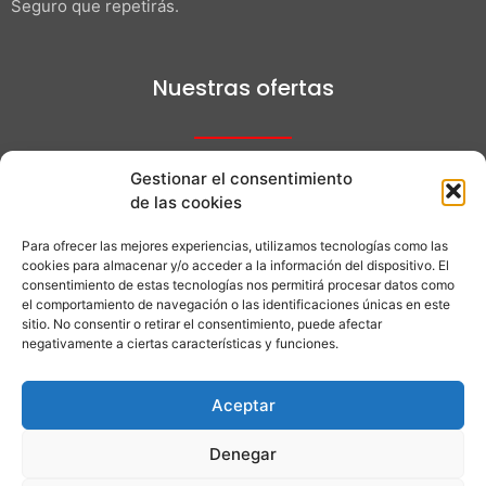
Seguro que repetirás.
Nuestras ofertas
Gestionar el consentimiento
¿Quieres saber más de nuestros viajes?
de las cookies
Para ofrecer las mejores experiencias, utilizamos tecnologías como las
cookies para almacenar y/o acceder a la información del dispositivo. El
+34 608 63 02 20
consentimiento de estas tecnologías nos permitirá procesar datos como
el comportamiento de navegación o las identificaciones únicas en este
sitio. No consentir o retirar el consentimiento, puede afectar
+34 608630220
negativamente a ciertas características y funciones.
Aceptar
info@gaysliving.com
Denegar