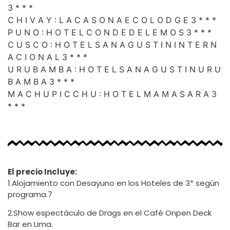
3 * * *
C H I V A Y : L A C A S O N A E C O L O D G E 3 * * *
P U N O : H O T E L C O N D E D E L E M O S 3 * * *
C U S C O : H O T E L S A N A G U S T I N I N T E R N
A C I O N A L 3 * * *
U R U B A M B A : H O T E L S A N A G U S T I N U R U
B A M B A 3 * * *
M A C H U P I C C H U : H O T E L M A M A S A R A 3
* * *
El precio Incluye:
1.Alojamiento con Desayuno en los Hoteles de 3* según
programa.7
2.Show espectáculo de Drags en el Café Onpen Deck
Bar en Lima.