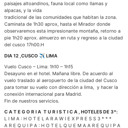
paisajes altoandinos, fauna local como llamas y
alpacas, y la vida
tradicional de las comunidades que habitan la zona.
Caminata de 1h30 aprox, hasta el Mirador donde
observaremos esta impresionante montaña, retorno a
pie 1h20 aprox. almuerzo en ruta y regreso a la ciudad
del cusco 17h00.H
DIA 12 ,CUSCO ✈ LIMA
Vuelo Cusco – Lima: 1h10 – 1h15
Desayuno en el hotel. Mañana libre. De acuerdo al
vuelo traslado al aeropuerto de la ciudad del Cusco
para tomar su vuelo con dirección a lima, y hacer la
conexión internacional para Madrid.
Fin de nuestros servicios.
C A T E G O R I A T U R I S T I C A , HOTELES DE 3*:
L I M A : H O T E L A R A W I E X P R E S S 3 * * *
A R E Q U I P A : H O T E L Q U E M A A R E Q U I P A