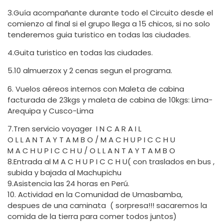
3.Guía acompañante durante todo el Circuito desde el
comienzo al final si el grupo llega a 15 chicos, si no solo
tenderemos guia turistico en todas las ciudades.
4.Guita turistico en todas las ciudades.
5.10 almuerzox y 2 cenas segun el programa.
6. Vuelos aéreos internos con Maleta de cabina
facturada de 23kgs y maleta de cabina de 10kgs: Lima-
Arequipa y Cusco-Lima
7.Tren servicio voyager I N C A R A I L
O L L A N T A Y T A M B O / M A C H U P I C C H U
M A C H U P I C C H U / O L L A N T A Y T A M B O
8.Entrada al M A C H U P I C C H U( con traslados en bus ,
subida y bajada al Machupichu
9.Asistencia las 24 horas en Perú.
10. Actividad en la Comunidad de Umasbamba,
despues de una caminata ( sorpresa!!! sacaremos la
comida de la tierra para comer todos juntos)