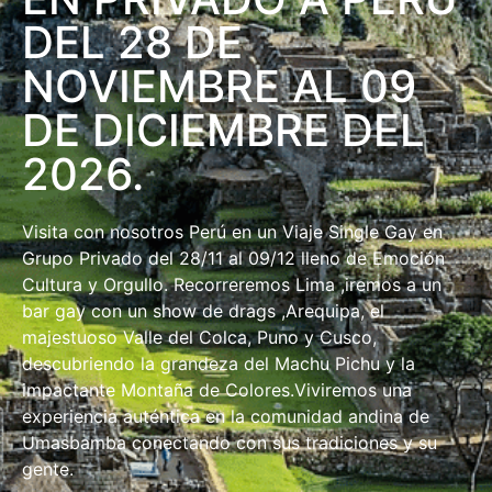
DEL 28 DE
NOVIEMBRE AL 09
DE DICIEMBRE DEL
2026.
Visita con nosotros Perú en un Viaje Single Gay en
Grupo Privado del 28/11 al 09/12 lleno de Emoción
Cultura y Orgullo. Recorreremos Lima ,iremos a un
bar gay con un show de drags ,Arequipa, el
majestuoso Valle del Colca, Puno y Cusco,
descubriendo la grandeza del Machu Pichu y la
impactante Montaña de Colores.Viviremos una
experiencia auténtica en la comunidad andina de
Umasbamba conectando con sus tradiciones y su
gente.