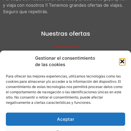
y viaja con nosotros !! Tenemos grandes ofertas de viajes.
Seguro que repetirás.
Nuestras ofertas
Gestionar el consentimiento
¿Quieres saber más de nuestros viajes?
de las cookies
Para ofrecer las mejores experiencias, utilizamos tecnologías como las
cookies para almacenar y/o acceder a la información del dispositivo. El
+34 608 63 02 20
consentimiento de estas tecnologías nos permitirá procesar datos como
el comportamiento de navegación o las identificaciones únicas en este
sitio. No consentir o retirar el consentimiento, puede afectar
+34 608630220
negativamente a ciertas características y funciones.
Aceptar
info@gaysliving.com